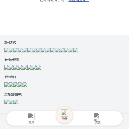
已经有账号了吗？
请改为登录。
支付方式
支付处理商
关注我们
负责任的游戏
登录
Copyright @ 2025 MB8. All rights reserved.
首页
支援